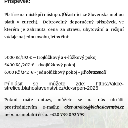
Příspěvek:
Platí se na místě při nástupu. (Účastníci ze Slovenska mohou
platit v eurech).
Dobrovolný d
oporučený příspěvek, ve
kterém je zahrnuta cena za stravu, ubytování a režijní
výdaje na jednu osobu, letos činí:
5000 Kč/192 € – trojlůžkový a 4-lůžkový pokoj
5400 Kč /207 € - dvojlůžkový pokoj
6300 Kč /242 € - jednolůžkový pokoj
- již obsazeno!!!
Přihlásit se můžete zde:
https://akce-
strelice.blahoslavenstvi.cz/dc-srpen-2026
Pokud máte dotazy, můžete se na nás obrátit
prostřednictvím e-mailu:
akce-strelice@blahoslavenstvi.cz
nebo na mobilní číslo:
+420 739 092 799