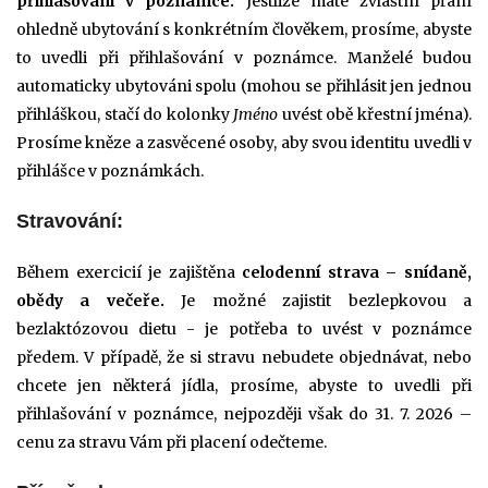
přihlašování v poznámce.
Jestliže máte zvláštní přání
ohledně ubytování s konkrétním člověkem, prosíme, abyste
to uvedli při přihlašování v poznámce. Manželé budou
automaticky ubytováni spolu (mohou se přihlásit jen jednou
přihláškou, stačí do kolonky
Jméno
uvést obě křestní jména).
Prosíme kněze a zasvěcené osoby, aby
svou identitu
uvedli v
přihlášce v poznámkách.
Stravování:
Během exercicií je zajištěna
celodenní strava – snídaně,
obědy a večeře.
Je možné zajistit bezlepkovou a
bezlaktózovou dietu - je potřeba to uvést v poznámce
předem. V případě, že si stravu nebudete objednávat, nebo
chcete jen některá jídla, prosíme, abyste to uvedli při
přihlašování v poznámce,
nejpozději však do 31. 7. 2026
–
cenu za stravu Vám při placení odečteme.