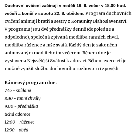
Duchovní cvičení začínají
v neděli 16. 8. večer v 18.00 hod.
Program duchovních
večeří a končí v sobotu 22. 8. obědem.
cvičení animují bratři a sestry z Komunity Blahoslavenství.
V programu jsou dvě přednášky denně (dopoledne a
odpoledne), společná zpívaná modlitba ranních chval,
modlitba růžence a mše svatá. Každý den je zakončen
animovaným modlitebním večerem. Během dne je
vystavena Nejsvětější Svátost k adoraci. Během exercicií je
možné využít službu duchovního rozhovoru i zpovědi.
Rámcový program dne:
7:45 - snídaně
8:30 - ranní chvály
9:00 - přednáška
tichá adorace
12:00 - růženec
12:30 - oběd