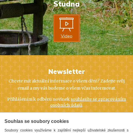
Studna
Video
Newsletter
Chcete mít aktuální informace o všem dění? Zadejte svůj
email a my vás budeme o všem včas informovat.
Přihlášením k odběru novinek
souhlasíte se zpracováním
osobních údajů
.
Přihlásit
Souhlas se soubory cookies
Soubory cookies využíváme k zajištění nejlepší uživatelské zkušenosti s