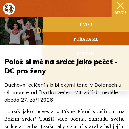
MENU
ÚVOD
Duchovní cvičení
POŘÁDÁME
STUDNA
Polož si mě na srdce jako pečeť -
KDO JSME
DC pro ženy
PODPOŘTE NÁS/ KONTAKTY
Duchovní cvičení s biblickými tanci v Dolanech u
Olomouce: od čtvrtka večera 24. září do neděle
oběda 27. září 2026
Toužíš jako nevěsta z Písně Písní spočinout na
Božím srdci? Toužíš více poznat zahradu svého
srdce a nechat Ježíše, aby se o ní staral a byl jejím