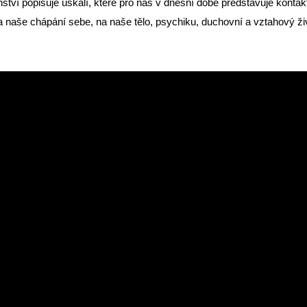
tví popisuje úskalí, které pro nás v dnešní době představuje kontakt 
 naše chápání sebe, na naše tělo, psychiku, duchovní a vztahový ži